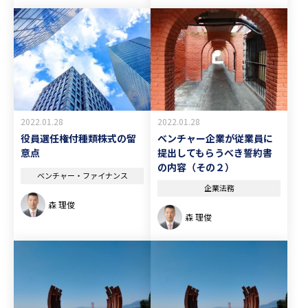
2022.01.28
2022.01.28
役員選任権付種類株式の留
ベンチャー企業が従業員に
意点
提出してもらうべき誓約書
の内容（その２）
ベンチャー・ファイナンス
企業法務
森 理俊
森 理俊