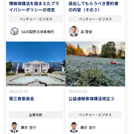
情報保護法を踏まえたプラ
提出してもらうべき誓約書
イバシーポリシーの改定
の内容（その３）
ベンチャー・ビジネス
ベンチャー・ビジネス
S&W国際法律事務所
森 理俊
2022.02.24
2022.02.03
第三者委員会
公益通報者保護法改正②
企業法務
ベンチャー・ビジネス
藤井 宣行
藤井 宣行