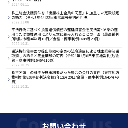
2024.06.11
株主総会決議要件を「出席株主全員の同意」に加重した定款規定
の効力 （令和3年4月22日東京高等裁判所判決）
2022.11.08
不法行為に基づく損害賠償債務の遅延損害金を民法第405条の適
用または類推適用により元本に組み入れることの可否（最高裁判
所判決令和4年1月18日／金融・商事判例1649号29頁）
2022.10.31
議決権行使書面の提出期限の定めの法令違反による株主総会決議
取消しの訴えと裁量棄却の可否（令和3年4月8日東京地裁判決/金
融・商事判例1646号10頁）
2022.10.25
株主名簿上の株主が無権利者だった場合の会社の責任（東京地方
裁判所第8民事部判決令和3年12月20日/金融・商事判例1645号49
頁）
2022.10.21
お問い合わせ