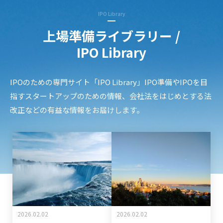
IPO Library
上場準備ライブラリー /
IPO Library
IPOのための専門サイト「IPO Library」
IPO準備やIPOを目
指すスタートアップのための情報、
会社法をはじめとする法
改正などの有益な情報をお届けします。
2026.02.02
2026.02.02