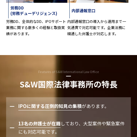
労務DD
内部通報窓口
(労務デューデリジェンス)
労務DD、全体的なDD、IPOサポート
内部通報窓口の導入から運用まで一
業務に関する数多くの経験と取扱実
気通貫で対応可能です。企業法務に
績があります。
精通した弁護士が対応します。
Features of S&W International Law Office
S&W国際法律事務所の特長
IPOに関する圧倒的知見の集積
があります。
13名の弁護士が在籍
しており、大型案件や緊急案件
にも対応可能です。