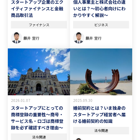
スタートアップ企業のエク
個人事業主と株式会社の違
イティファイナンスと金融
いとは？～初心者向けにわ
商品取引法
かりやすく解説～
ファイナンス
ビジネス
藤井 宣行
藤井 宣行
2025.09.30
2026.01.07
婚前契約とは？いま独身の
スタートアップにとっての
スタートアップ経営者へ届
商標登録の重要性～商号・
ける婚前契約の知識
サービス名・ロゴは商標登
録を必ず確認すべき理由～
法令関連
法令関連