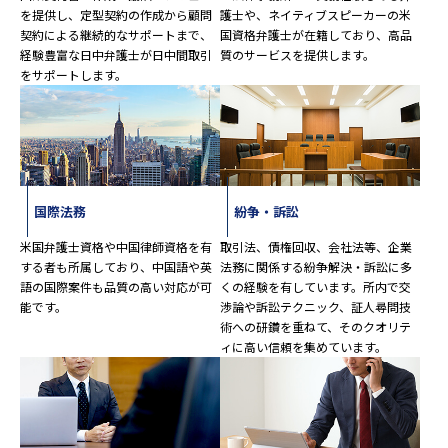
を提供し、定型契約の作成から顧問
護士や、ネイティブスピーカーの米
契約による継続的なサポートまで、
国資格弁護士が在籍しており、高品
経験豊富な日中弁護士が日中間取引
質のサービスを提供します。
をサポートします。
国際法務
紛争・訴訟
米国弁護士資格や中国律師資格を有
取引法、債権回収、会社法等、企業
する者も所属しており、中国語や英
法務に関係する紛争解決・訴訟に多
語の国際案件も品質の高い対応が可
くの経験を有しています。所内で交
能です。
渉論や訴訟テクニック、証人尋問技
術への研鑽を重ねて、そのクオリテ
ィに高い信頼を集めています。