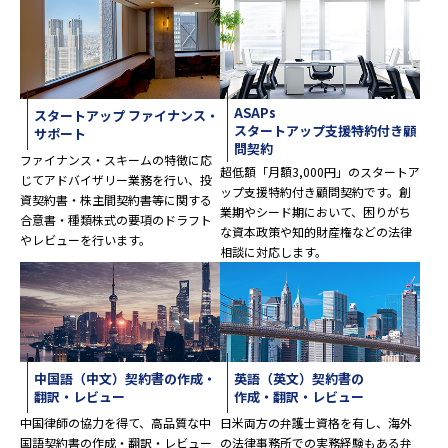
ASAPs
スタートアップ ファイナンス・
スタートアップ支援特約付き顧
サポート
問契約
ファイナンス・スキームの特徴に応
超低額「月額3,000円」のスタートア
じてアドバイザリー業務を行い、投
ップ支援特約付き顧問契約です。創
資契約書・株主間契約書等に関する
業期やシード期において、困りがち
合意書・種類株式の要項のドラフト
な資本政策や知的財産権などの法律
やレビューを行います。
相談に対応します。
中国語（中文）契約書の
作成・
英語（英文）契約書の
翻訳・レビュー
作成・翻訳・レビュー
中国律師の協力を得て、高品質な中
日米両方の弁護士資格を有し、海外
国語契約書の作成・翻訳・レビュー
の法律事務所での実務経験もある弁