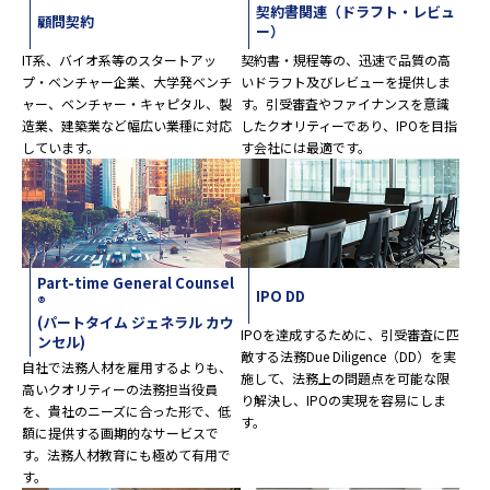
契約書関連（ドラフト・レビュ
顧問契約
ー）
IT系、バイオ系等のスタートアッ
契約書・規程等の、迅速で品質の高
プ・ベンチャー企業、大学発ベンチ
いドラフト及びレビューを提供しま
ャー、ベンチャー・キャピタル、製
す。引受審査やファイナンスを意識
造業、建築業など幅広い業種に対応
したクオリティーであり、IPOを目指
しています。
す会社には最適です。
Part-time General Counsel
IPO DD
®
(パートタイム ジェネラル カウ
IPOを達成するために、引受審査に匹
ンセル)
敵する法務Due Diligence（DD）を実
自社で法務人材を雇用するよりも、
施して、法務上の問題点を可能な限
高いクオリティーの法務担当役員
り解決し、IPOの実現を容易にしま
を、貴社のニーズに合った形で、低
す。
額に提供する画期的なサービスで
す。法務人材教育にも極めて有用で
す。