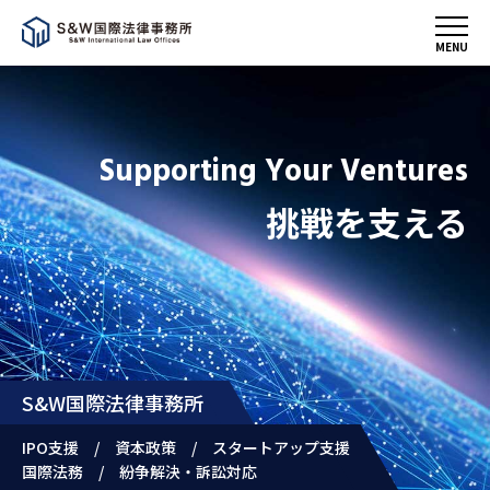
MENU
Supporting Your Ventures
挑戦を支える
S&W国際法律事務所
IPO支援 / 資本政策 / スタートアップ支援
国際法務 / 紛争解決・訴訟対応