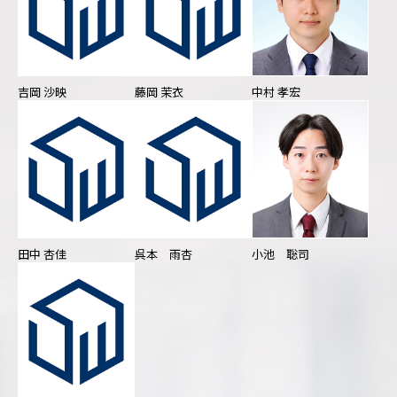
吉岡 沙映
藤岡 茉衣
中村 孝宏
田中 杏佳
呉本 雨杏
小池 聡司