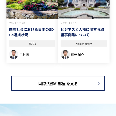
2021.12.20
2021.11.16
国際社会における日本のSD
ビジネスと人権に関する取
Gs達成状況
組事例集について
SDGs
No category
三村 雅一
河野 雄介
国際法務の部屋 を見る