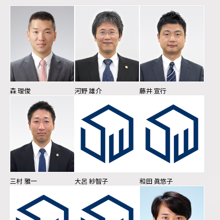
森 理俊
河野 雄介
藤井 宣行
三村 雅一
大呂 紗智子
和田 眞悠子