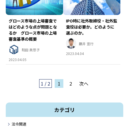
IPO時に社外取締役・社外監
グロース市場の上場審査で
査役は必要か。どのように
はどのような点が問題とな
選ぶのか。
るか グロース市場の上場
審査基準の概要
藤井 宣行
和田 眞悠子
2023.04.04
2023.04.05
1 / 2
1
2
次へ
カテゴリ
法令関連