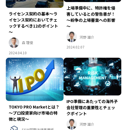
上場準備中に、特許権を侵
ライセンス契約の基本～ラ
害しているとの警告書が！
イセンス契約においてチェ
～紛争の上場審査への影響
ックするべき12のポイント
～
～
河野 雄介
森 理俊
2024.02.07
2024.04.10
IPO準備にあたっての海外子
TOKYO PRO Marketとは？
会社管理の重要性とチェッ
～プロ投資家向け市場の特
クポイント
徴と現況～
河野 雄介
S&W国際法律事務所