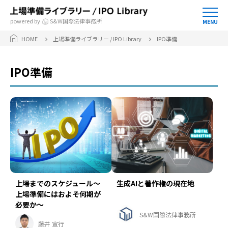
powered by
S&W国際法律事務所
MENU
HOME
上場準備ライブラリー / IPO Library
IPO準備
IPO準備
上場までのスケジュール～
生成AIと著作権の現在地
上場準備にはおよそ何期が
必要か～
S&W国際法律事務所
藤井 宣行