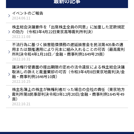
最新の記事
イベントのご報告
2024.06.11
株主総会決議要件を「出席株主全員の同意」に加重した定款規定
の効力 （令和3年4月22日東京高等裁判所判決）
2022.11.08
不法行為に基づく損害賠償債務の遅延損害金を民法第405条の適
用または類推適用により元本に組み入れることの可否（最高裁判
所判決令和4年1月18日／金融・商事判例1649号29頁）
2022.10.31
議決権行使書面の提出期限の定めの法令違反による株主総会決議
取消しの訴えと裁量棄却の可否（令和3年4月8日東京地裁判決/金
融・商事判例1646号10頁）
2022.10.25
株主名簿上の株主が無権利者だった場合の会社の責任（東京地方
裁判所第8民事部判決令和3年12月20日/金融・商事判例1645号49
頁）
2022.10.21