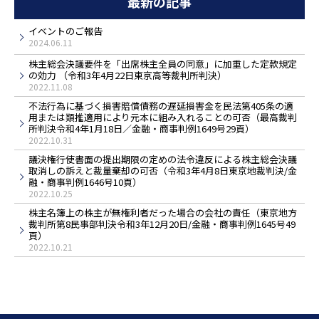
最新の記事
イベントのご報告
2024.06.11
株主総会決議要件を「出席株主全員の同意」に加重した定款規定
の効力 （令和3年4月22日東京高等裁判所判決）
2022.11.08
不法行為に基づく損害賠償債務の遅延損害金を民法第405条の適
用または類推適用により元本に組み入れることの可否（最高裁判
所判決令和4年1月18日／金融・商事判例1649号29頁）
2022.10.31
議決権行使書面の提出期限の定めの法令違反による株主総会決議
取消しの訴えと裁量棄却の可否（令和3年4月8日東京地裁判決/金
融・商事判例1646号10頁）
2022.10.25
株主名簿上の株主が無権利者だった場合の会社の責任（東京地方
裁判所第8民事部判決令和3年12月20日/金融・商事判例1645号49
頁）
2022.10.21