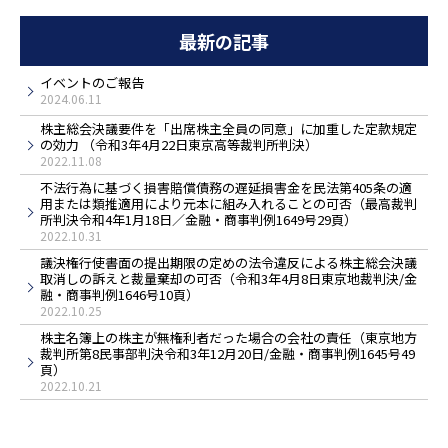
最新の記事
イベントのご報告
2024.06.11
株主総会決議要件を「出席株主全員の同意」に加重した定款規定
の効力 （令和3年4月22日東京高等裁判所判決）
2022.11.08
不法行為に基づく損害賠償債務の遅延損害金を民法第405条の適
用または類推適用により元本に組み入れることの可否（最高裁判
所判決令和4年1月18日／金融・商事判例1649号29頁）
2022.10.31
議決権行使書面の提出期限の定めの法令違反による株主総会決議
取消しの訴えと裁量棄却の可否（令和3年4月8日東京地裁判決/金
融・商事判例1646号10頁）
2022.10.25
株主名簿上の株主が無権利者だった場合の会社の責任（東京地方
裁判所第8民事部判決令和3年12月20日/金融・商事判例1645号49
頁）
2022.10.21