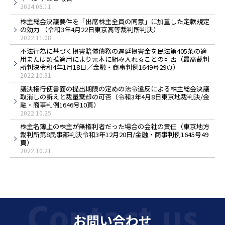
2024.06.11
株主総会決議要件を「出席株主全員の同意」に加重した定款規定
の効力 （令和3年4月22日東京高等裁判所判決）
2022.11.08
不法行為に基づく損害賠償債務の遅延損害金を民法第405条の適
用または類推適用により元本に組み入れることの可否（最高裁判
所判決令和4年1月18日／金融・商事判例1649号29頁）
2022.10.31
議決権行使書面の提出期限の定めの法令違反による株主総会決議
取消しの訴えと裁量棄却の可否（令和3年4月8日東京地裁判決/金
融・商事判例1646号10頁）
2022.10.25
株主名簿上の株主が無権利者だった場合の会社の責任（東京地方
裁判所第8民事部判決令和3年12月20日/金融・商事判例1645号49
頁）
2022.10.21
お問い合わせ