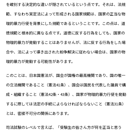
を峻別する決定的な違いが隠されているという点です。それは、法規
範、すなわち実定法によって形成される国家規範は、国家の正当な物
理的暴力行使を背景にした規範であるということです。この点は、道
徳規範と根本的に異なる点です。道徳に反する行為をしても、国家の
物理的暴力が発動することはありませんが、法に反する行為をした場
合や、法によって導き出された紛争解決に従わない場合は、国家の物
理的暴力が発動する可能性があります。
このことは、日本国憲法が、国会が国権の最高機関であり、国の唯一
の立法機関であること（憲法41条）、国会は国民を代表した議員で構
成・組織すること（憲法42条・43条）、国家が物理的暴力行使を発動
するに際しては法定の手続によらなければならないこと（憲法31条）
とは、密接不可分の関係にあります。
司法試験のレベルで言えば、「受験生の皆さん方が何を正当と思う