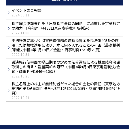
イベントのご報告
2024.06.11
株主総会決議要件を「出席株主全員の同意」に加重した定款規定
の効力 （令和3年4月22日東京高等裁判所判決）
2022.11.08
不法行為に基づく損害賠償債務の遅延損害金を民法第405条の適
用または類推適用により元本に組み入れることの可否（最高裁判
所判決令和4年1月18日／金融・商事判例1649号29頁）
2022.10.31
議決権行使書面の提出期限の定めの法令違反による株主総会決議
取消しの訴えと裁量棄却の可否（令和3年4月8日東京地裁判決/金
融・商事判例1646号10頁）
2022.10.25
株主名簿上の株主が無権利者だった場合の会社の責任（東京地方
裁判所第8民事部判決令和3年12月20日/金融・商事判例1645号49
頁）
2022.10.21