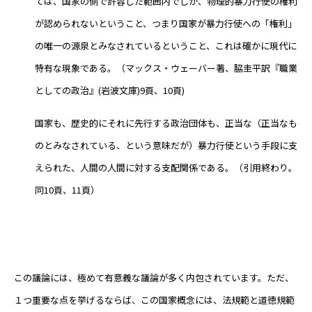
ては、国家の側で許容した範囲内でしか、物理的暴力行使の権利
が認められないということ、つまり国家が暴力行使への「権利」
の唯一の源泉とみなされているということ、これは確かに現代に
特有な現象である。（マックス・ウェーバー著、脇圭平訳『職業
としての政治』(岩波文庫)9頁、10頁)
国家も、歴史的にそれに先行する政治団体も、正当な（正当なも
のとみなされている、という意味だが）暴力行使という手段に支
えられた、人間の人間に対する支配関係である。（引用終わり。
同10頁、11頁）
この議論には、極めて有意義な議論が多く内包されています。ただ、
１つ重要な点を挙げるならば、この国家概念には、法規範と道徳規範