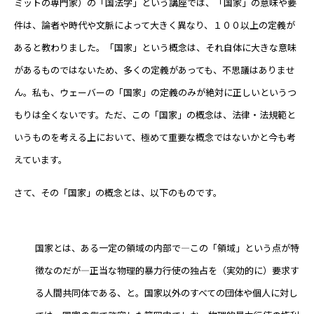
ミットの専門家）の「国法学」という講座では、「国家」の意味や要
件は、論者や時代や文脈によって大きく異なり、１００以上の定義が
あると教わりました。「国家」という概念は、それ自体に大きな意味
があるものではないため、多くの定義があっても、不思議はありませ
ん。私も、ウェーバーの「国家」の定義のみが絶対に正しいというつ
もりは全くないです。ただ、この「国家」の概念は、法律・法規範と
いうものを考える上において、極めて重要な概念ではないかと今も考
えています。
さて、その「国家」の概念とは、以下のものです。
国家とは、ある一定の領域の内部で―この「領域」という点が特
徴なのだが―正当な物理的暴力行使の独占を（実効的に）要求す
る人間共同体である、と。国家以外のすべての団体や個人に対し