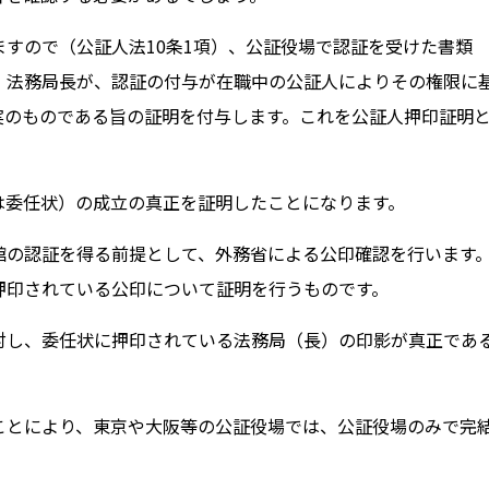
すので（公証人法10条1項）、公証役場で認証を受けた書類
）法務局長が、認証の付与が在職中の公証人によりその権限に
実のものである旨の証明を付与します。これを公証人押印証明
は委任状）の成立の真正を証明したことになります。
館の認証を得る前提として、外務省による公印確認を行います
押印されている公印について証明を行うものです。
対し、委任状に押印されている法務局（長）の印影が真正であ
ことにより、東京や大阪等の公証役場では、公証役場のみで完
。