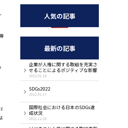
し
人気の記事
等
、
最新の記事
企業が人権に関する取組を充実さ
い
せることによるポジティブな影響
2022.01.18
」
SDGs2022
2022.01.17
国際社会における日本のSDGs達
z
成状況
よ
2021.12.20