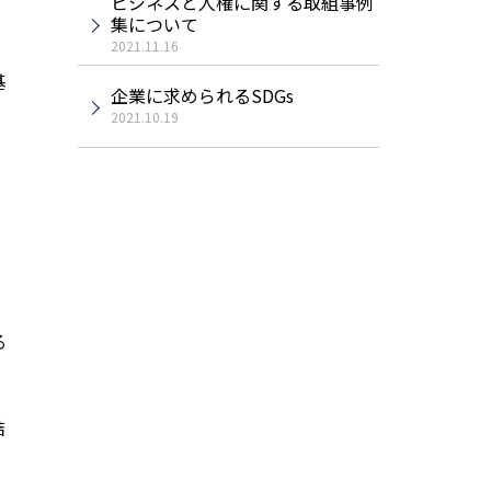
ビジネスと人権に関する取組事例
集について
2021.11.16
基
企業に求められるSDGs
と
2021.10.19
。
る
結