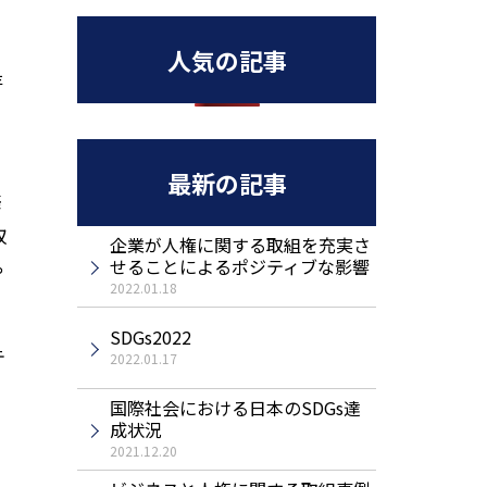
人気の記事
存
最新の記事
築
収
企業が人権に関する取組を充実さ
せることによるポジティブな影響
や
2022.01.18
SDGs2022
テ
2022.01.17
。
国際社会における日本のSDGs達
成状況
2021.12.20